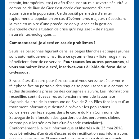
terrain, intempéries, etc.) et afin d’assurer au mieux votre sécurité la
commune de Rive de Gier s’est dotée d’un système d’alerte
automatisé à la population. Ce dispositif permettra d’alerter
rapidement la population en cas d’évènements majeurs nécessitant
la mise en œuvre d’une procédure de vigilance et la gestion
éventuelle d’une situation de crise qu’il s’agisse : – de risques
naturels, technologiques …
Comment serai-je alerté en cas de problèmes ?
Seuls les personnes figurant dans les pages blanches et pages jaunes
sont automatiquement inscrits à ce système (hors « liste rouge ») et
bénéficient donc de ce service.
Pour toutes les autres personnes, si
vous souhaitez être alerté, inscrivez-vous à l’aide du formulaire
ci-dessous.
Si vous êtes d’accord pour être contacté vous serez avisé sur votre
téléphone fixe ou portable des risques se produisant sur la commune
et des dispositions prises ou des consignes à suivre. Les informations
recueillies sont nécessaires au fonctionnement de l’automate
d’appels d’alerte de la commune de Rive de Gier. Elles font l’objet d’un
traitement informatique destiné à prévenir les populations
concernées par les risques dans le cadre du Plan Communal de
Sauvegarde (en fonction des quartiers ou des personnes ciblées
comme pour les séniors lors d’un épisode caniculaire).
Conformément à la loi « informatique et libertés » du 25 mai 2018,
vous bénéficiez d’un droit d’accès et de rectification aux informations
qui vous concernent. Si vous souhaitez exercer ce droit et obtenir la